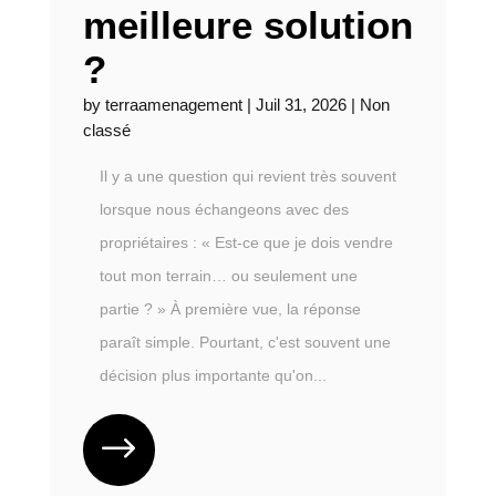
meilleure solution
?
by
terraamenagement
|
Juil 31, 2026
|
Non
classé
Il y a une question qui revient très souvent
lorsque nous échangeons avec des
propriétaires : « Est-ce que je dois vendre
tout mon terrain… ou seulement une
partie ? » À première vue, la réponse
paraît simple. Pourtant, c'est souvent une
décision plus importante qu'on...