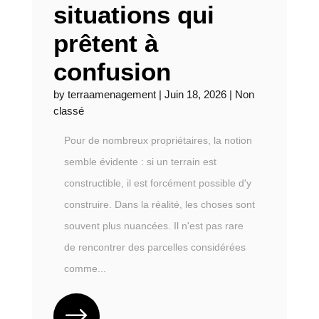
situations qui
prêtent à
confusion
by
terraamenagement
|
Juin 18, 2026
|
Non
classé
Pour de nombreux propriétaires, la notion
semble évidente : si un terrain est
constructible, il est forcément possible d'y
construire. Dans la réalité, les choses sont
souvent plus nuancées. Il n'est pas rare
de rencontrer des parcelles considérées
comme...