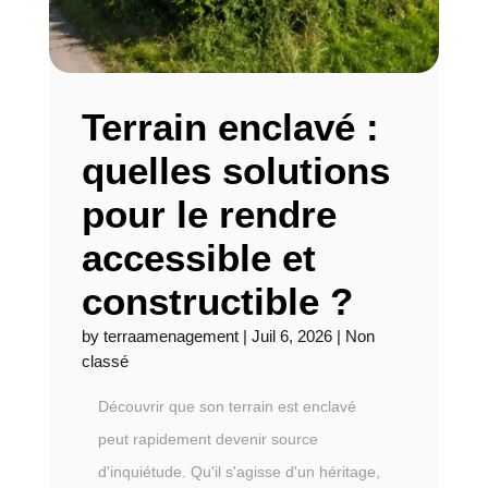
Terrain enclavé :
quelles solutions
pour le rendre
accessible et
constructible ?
by
terraamenagement
|
Juil 6, 2026
|
Non
classé
Découvrir que son terrain est enclavé
peut rapidement devenir source
d'inquiétude. Qu'il s'agisse d'un héritage,