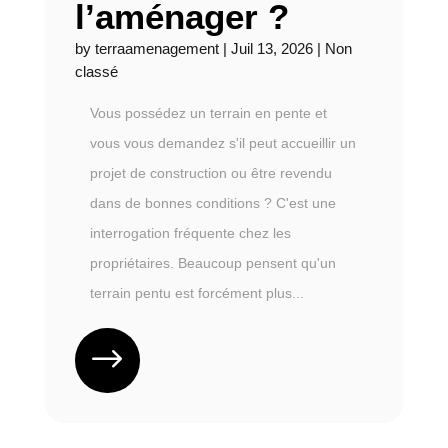
l’aménager ?
by
terraamenagement
|
Juil 13, 2026
|
Non
classé
Vous possédez un terrain en pente et
vous vous demandez s'il peut accueillir un
projet de construction ou être revendu
dans de bonnes conditions ? C'est une
interrogation fréquente chez les
propriétaires. Beaucoup pensent qu'un
terrain pentu est forcément plus...