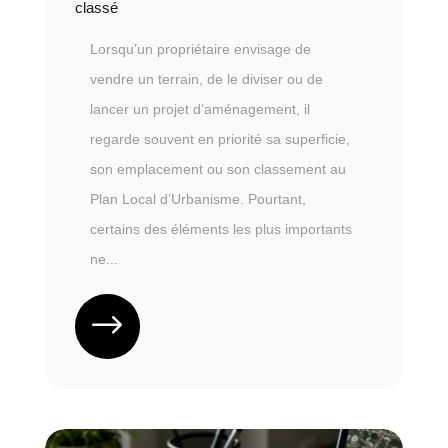
classé
Lorsqu’un propriétaire envisage de
vendre un terrain, de le diviser ou de
lancer un projet d’aménagement, il
regarde souvent en priorité sa superficie,
son emplacement ou son classement au
Plan Local d’Urbanisme. Pourtant,
certains des éléments les plus importants
ne...