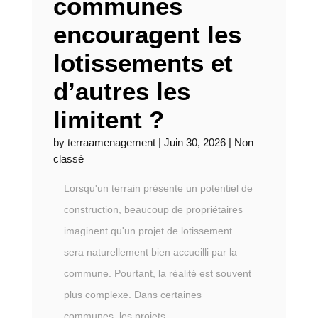
communes
encouragent les
lotissements et
d’autres les
limitent ?
by
terraamenagement
|
Juin 30, 2026
|
Non
classé
Lorsqu'un terrain présente un potentiel de
construction, beaucoup de propriétaires
imaginent qu'un projet de lotissement
sera naturellement bien accueilli par la
commune. Pourtant, la réalité est souvent
plus complexe. Dans certaines
communes, les projets...