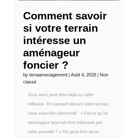
Comment savoir
si votre terrain
intéresse un
aménageur
foncier ?
by
terraamenagement
|
Août 4, 2026
|
Non
classé
Vous avez peut-être déjà eu cette
réflexion. En passant devant votre terrain,
vous vous êtes demandé : « Est-ce qu'un
aménageur pourrait être intéressé par
cette parcelle ? » Ou peut-être qu'un