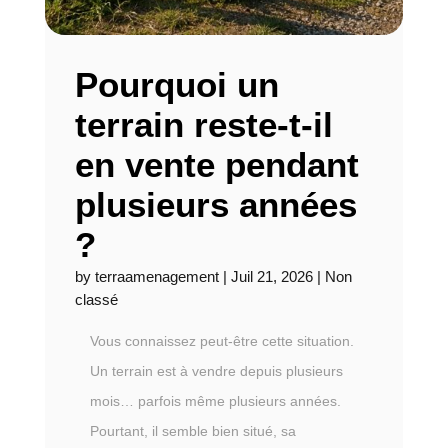
Pourquoi un
terrain reste-t-il
en vente pendant
plusieurs années
?
by
terraamenagement
|
Juil 21, 2026
|
Non
classé
Vous connaissez peut-être cette situation.
Un terrain est à vendre depuis plusieurs
mois… parfois même plusieurs années.
Pourtant, il semble bien situé, sa