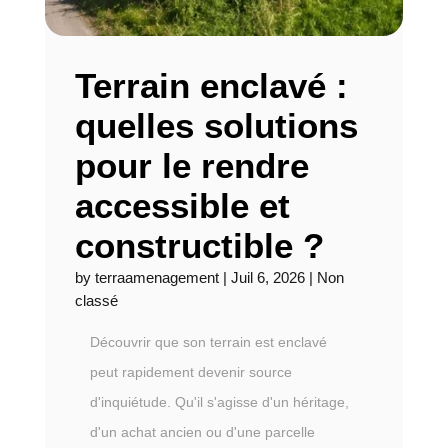
Terrain enclavé :
quelles solutions
pour le rendre
accessible et
constructible ?
by
terraamenagement
|
Juil 6, 2026
|
Non
classé
Découvrir que son terrain est enclavé
peut rapidement devenir source
d'inquiétude. Qu'il s'agisse d'un héritage,
d'un achat ancien ou d'une parcelle