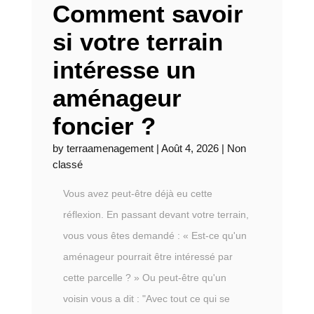
Comment savoir
si votre terrain
intéresse un
aménageur
foncier ?
by
terraamenagement
|
Août 4, 2026
|
Non
classé
Vous avez peut-être déjà eu cette
réflexion. En passant devant votre terrain,
vous vous êtes demandé : « Est-ce qu'un
aménageur pourrait être intéressé par
cette parcelle ? » Ou peut-être qu'un
voisin vous a dit : "Avec tout ce qui se