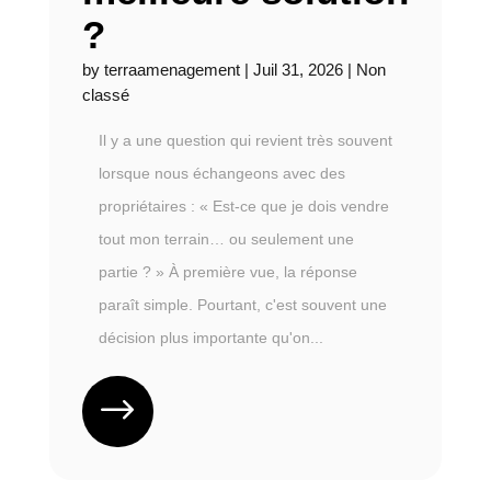
?
by
terraamenagement
|
Juil 31, 2026
|
Non
classé
Il y a une question qui revient très souvent
lorsque nous échangeons avec des
propriétaires : « Est-ce que je dois vendre
tout mon terrain… ou seulement une
partie ? » À première vue, la réponse
paraît simple. Pourtant, c'est souvent une
décision plus importante qu'on...