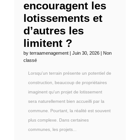
encouragent les
lotissements et
d’autres les
limitent ?
by
terraamenagement
|
Juin 30, 2026
|
Non
classé
Lorsqu'un terrain présente un potentiel de
construction, beaucoup de propriétaires
imaginent qu'un projet de lotissement
sera naturellement bien accueilli par la
commune. Pourtant, la réalité est souvent
plus complexe. Dans certaines
communes, les projets...