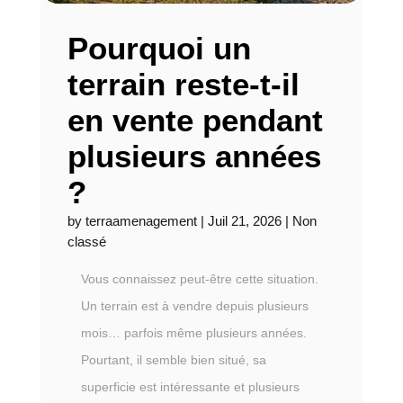
Pourquoi un
terrain reste-t-il
en vente pendant
plusieurs années
?
by
terraamenagement
|
Juil 21, 2026
|
Non
classé
Vous connaissez peut-être cette situation.
Un terrain est à vendre depuis plusieurs
mois… parfois même plusieurs années.
Pourtant, il semble bien situé, sa
superficie est intéressante et plusieurs