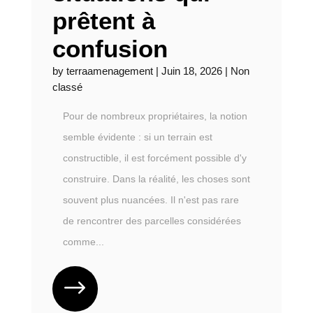
prêtent à
confusion
by
terraamenagement
|
Juin 18, 2026
|
Non
classé
Pour de nombreux propriétaires, la notion
semble évidente : si un terrain est
constructible, il est forcément possible d'y
construire. Dans la réalité, les choses sont
souvent plus nuancées. Il n'est pas rare
de rencontrer des parcelles considérées
comme...