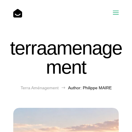
Accueil
terraamenage
Nos réalisations
ment
L’entreprise
Terra Aménagement
$
Author: Philippe MAIRE
Blog
Contact