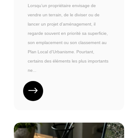
Lorsqu’un propriétaire envisage de
vendre un terrain, de le diviser ou de
lancer un projet d’aménagement, il
regarde souvent en priorité sa superficie,
son emplacement ou son classement au
Plan Local d’Urbanisme. Pourtant,
certains des éléments les plus importants
ne...