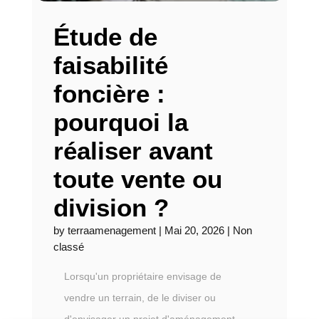
Étude de
faisabilité
foncière :
pourquoi la
réaliser avant
toute vente ou
division ?
by
terraamenagement
|
Mai 20, 2026
|
Non
classé
Lorsqu'un propriétaire envisage de
vendre un terrain, de le diviser ou