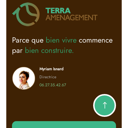
ou les enjeux identifiés, nous savons
trouver les solutions appropriées, avec
réactivité et efficacité. Notre objectif :
sécuriser votre projet, simplifier vos
démarches et vous permettre d’avancer
Parce que
bien vivre
commence
sereinement.
par
bien construire.
Myriam Isnard
Directrice
06.27.35.42.67
!