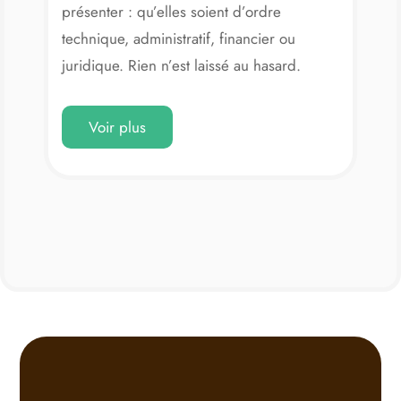
présenter : qu’elles soient d’ordre
technique, administratif, financier ou
juridique. Rien n’est laissé au hasard.
Chaque situation est analysée avec
Voir plus
précision pour apporter une réponse
adaptée, fiable et durable. Grâce à un
réseau solide de partenaires spécialisés –
bureaux d’études, juristes, urbanistes,
notaires ou encore experts en ingénierie
financière – nous sommes en mesure de
mobiliser les compétences nécessaires
pour éclairer chaque décision et lever
chaque point d’incertitude.
Quelles que soient les questions soulevées