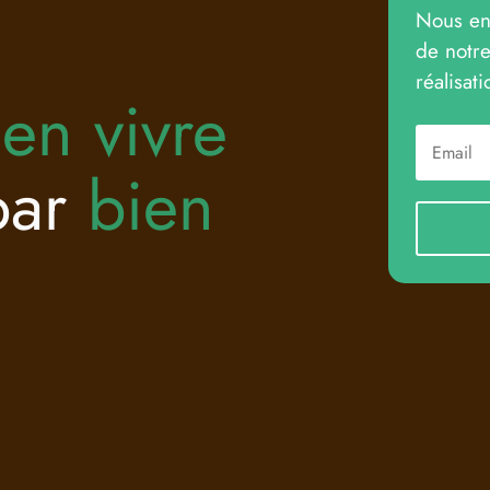
Nous env
de notre
réalisat
ien vivre
par
bien