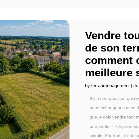
Vendre tou
de son terr
comment c
meilleure 
by
terraamenagement
|
Ju
Il y a une question qui r
nous échangeons avec des
que je dois vendre tout
une partie ? » À première
simple. Pourtant, c'est s