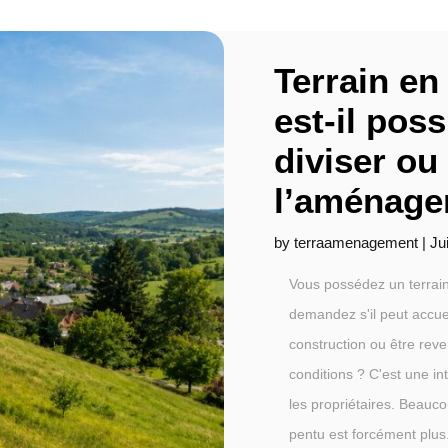
Terrain en
est-il poss
diviser ou
l’aménage
by
terraamenagement
|
Ju
Vous possédez un terrai
demandez s'il peut accuei
construction ou être re
conditions ? C'est une in
les propriétaires. Beauc
pentu est forcément plus.