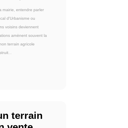
a mairie, entendre parler
ocal d'Urbanisme ou
ns voisins deviennent
ations amènent souvent la
mon terrain agricole
truit...
n terrain
en vente