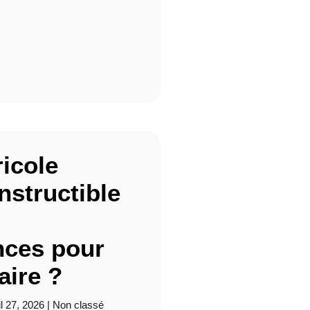
ricole
structible
ces pour
aire ?
il 27, 2026
|
Non classé