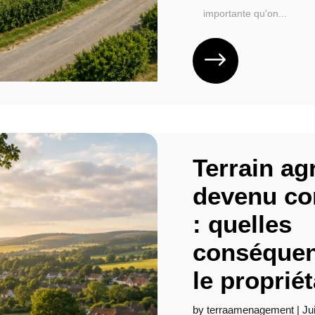
importante qu'on...
Terrain ag
devenu con
: quelles
conséquen
le propriét
by
terraamenagement
|
Ju