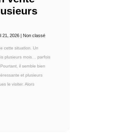
lusieurs
il 21, 2026
|
Non classé
 cette situation. Un
uis plusieurs mois… parfois
ourtant, il semble bien
ntéressante et plusieurs
s le visiter. Alors