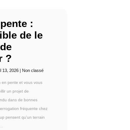
 pente :
ible de le
 de
r ?
il 13, 2026
|
Non classé
n en pente et vous vous
llir un projet de
vendu dans de bonnes
terrogation fréquente chez
oup pensent qu'un terrain
..