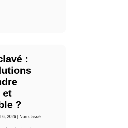
clavé :
lutions
ndre
 et
ble ?
il 6, 2026
|
Non classé