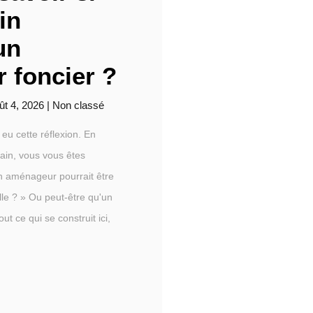
in
un
 foncier ?
ût 4, 2026
|
Non classé
eu cette réflexion. En
rain, vous vous êtes
n aménageur pourrait être
lle ? » Ou peut-être qu'un
out ce qui se construit ici,