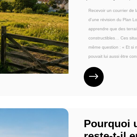
Recevoir un courrier de l
d'une révision du Plan L
apprendre que des terrai
constructibles… Ces situ
même question : « Et si 
pouvait lui aussi être cons
Pourquoi u
reste-t-il 