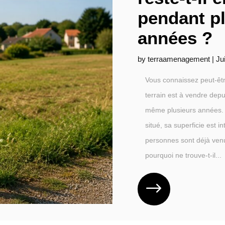
pendant p
années ?
by
terraamenagement
|
Ju
Vous connaissez peut-être
terrain est à vendre dep
même plusieurs années. P
situé, sa superficie est i
personnes sont déjà venue
pourquoi ne trouve-t-il...