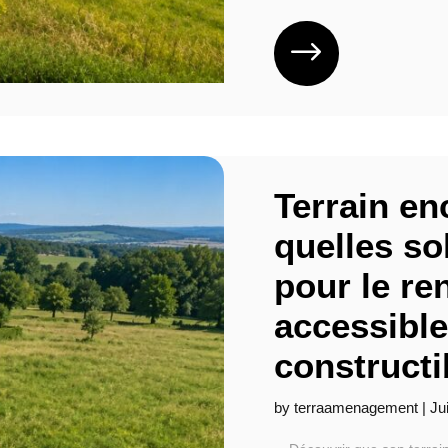
Terrain en
quelles so
pour le re
accessible
constructi
by
terraamenagement
|
Ju