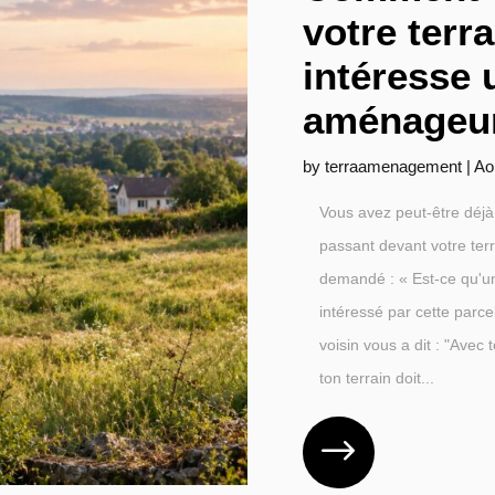
votre terra
intéresse 
aménageur
by
terraamenagement
|
Ao
Vous avez peut-être déjà 
passant devant votre ter
demandé : « Est-ce qu'u
intéressé par cette parce
voisin vous a dit : "Avec t
ton terrain doit...