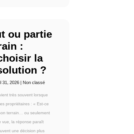
t ou partie
ain :
hoisir la
solution ?
il 31, 2026
|
Non classé
evient très souvent lorsque
 propriétaires : « Est-ce
 mon terrain… ou seulement
 vue, la réponse paraît
ouvent une décision plus