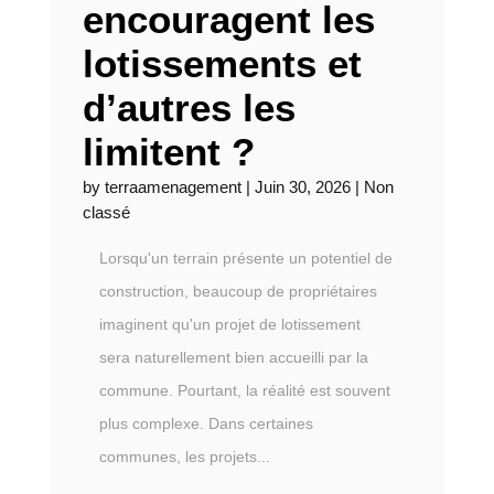
encouragent les
lotissements et
d’autres les
limitent ?
by
terraamenagement
|
Juin 30, 2026
|
Non
classé
Lorsqu'un terrain présente un potentiel de
construction, beaucoup de propriétaires
imaginent qu'un projet de lotissement
sera naturellement bien accueilli par la
commune. Pourtant, la réalité est souvent
plus complexe. Dans certaines
communes, les projets...