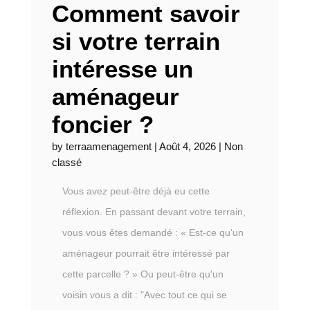
Comment savoir
si votre terrain
intéresse un
aménageur
foncier ?
by
terraamenagement
|
Août 4, 2026
|
Non
classé
Vous avez peut-être déjà eu cette
réflexion. En passant devant votre terrain,
vous vous êtes demandé : « Est-ce qu'un
aménageur pourrait être intéressé par
cette parcelle ? » Ou peut-être qu'un
voisin vous a dit : "Avec tout ce qui se