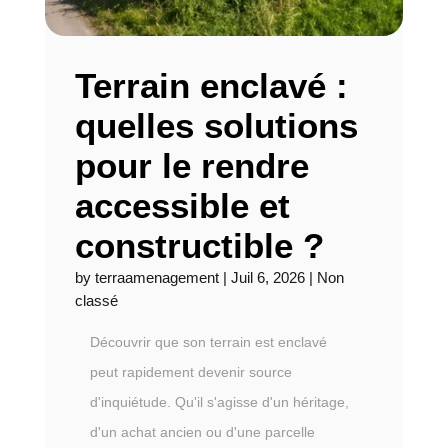
Terrain enclavé :
quelles solutions
pour le rendre
accessible et
constructible ?
by
terraamenagement
|
Juil 6, 2026
|
Non
classé
Découvrir que son terrain est enclavé
peut rapidement devenir source
d'inquiétude. Qu'il s'agisse d'un héritage,
d'un achat ancien ou d'une parcelle