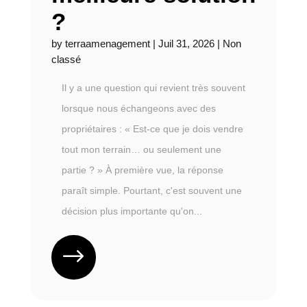
?
by
terraamenagement
|
Juil 31, 2026
|
Non
classé
Il y a une question qui revient très souvent
lorsque nous échangeons avec des
propriétaires : « Est-ce que je dois vendre
tout mon terrain… ou seulement une
partie ? » À première vue, la réponse
paraît simple. Pourtant, c'est souvent une
décision plus importante qu'on...