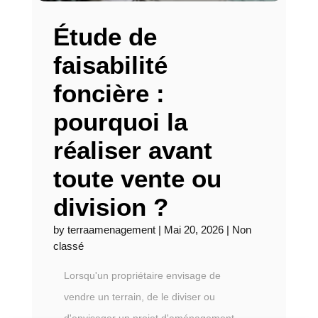
Étude de
faisabilité
foncière :
pourquoi la
réaliser avant
toute vente ou
division ?
by
terraamenagement
|
Mai 20, 2026
|
Non
classé
Lorsqu'un propriétaire envisage de
vendre un terrain, de le diviser ou