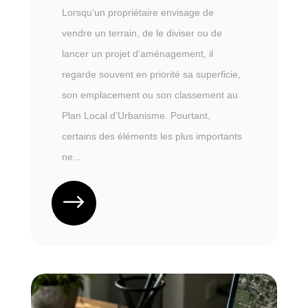
Lorsqu’un propriétaire envisage de
vendre un terrain, de le diviser ou de
lancer un projet d’aménagement, il
regarde souvent en priorité sa superficie,
son emplacement ou son classement au
Plan Local d’Urbanisme. Pourtant,
certains des éléments les plus importants
ne...