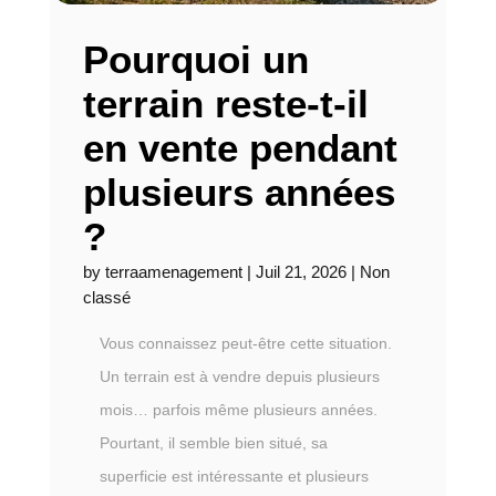
Pourquoi un
terrain reste-t-il
en vente pendant
plusieurs années
?
by
terraamenagement
|
Juil 21, 2026
|
Non
classé
Vous connaissez peut-être cette situation.
Un terrain est à vendre depuis plusieurs
mois… parfois même plusieurs années.
Pourtant, il semble bien situé, sa
superficie est intéressante et plusieurs