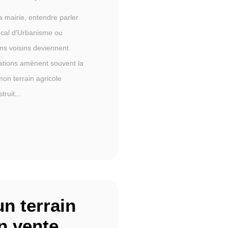
a mairie, entendre parler
ocal d'Urbanisme ou
ns voisins deviennent
ations amènent souvent la
mon terrain agricole
truit...
n terrain
en vente