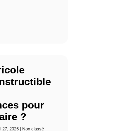
ricole
structible
ces pour
aire ?
il 27, 2026
|
Non classé