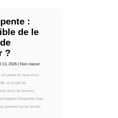
 pente :
ible de le
 de
r ?
il 13, 2026
|
Non classé
n en pente et vous vous
llir un projet de
vendu dans de bonnes
terrogation fréquente chez
oup pensent qu'un terrain
..