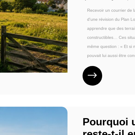
Recevoir un courrier de l
d'une révision du Plan L
apprendre que des terrai
constructibles… Ces situ
même question : « Et si 
pouvait lui aussi être cons
Pourquoi u
reste-t-il 