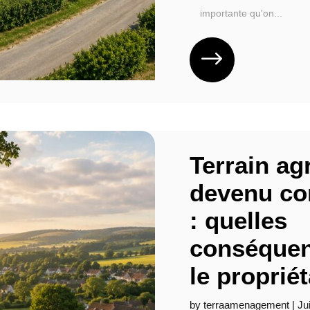
importante qu'on...
Terrain ag
devenu con
: quelles
conséquen
le propriét
by
terraamenagement
|
Ju