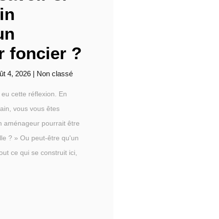
in
un
 foncier ?
ût 4, 2026
|
Non classé
eu cette réflexion. En
rain, vous vous êtes
n aménageur pourrait être
lle ? » Ou peut-être qu'un
out ce qui se construit ici,