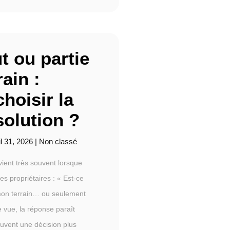
t ou partie
ain :
hoisir la
solution ?
il 31, 2026
|
Non classé
evient très souvent lorsque
 propriétaires : « Est-ce
 mon terrain… ou seulement
 vue, la réponse paraît
ouvent une décision plus