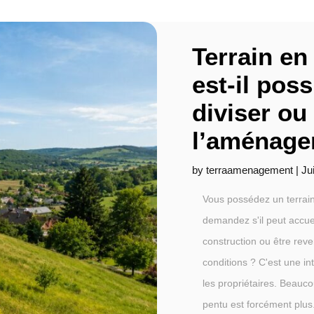
Terrain en
est-il poss
diviser ou
l’aménage
by
terraamenagement
|
Ju
Vous possédez un terrai
demandez s'il peut accuei
construction ou être re
conditions ? C'est une in
les propriétaires. Beauc
pentu est forcément plus.