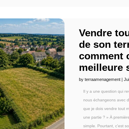
Vendre tou
de son terr
comment c
meilleure 
by
terraamenagement
|
Ju
Il y a une question qui r
nous échangeons avec des
que je dois vendre tout
une partie ? » À première
simple. Pourtant, c'est s