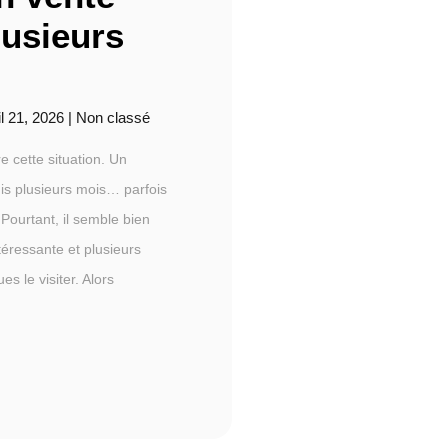
lusieurs
il 21, 2026
|
Non classé
 cette situation. Un
uis plusieurs mois… parfois
ourtant, il semble bien
ntéressante et plusieurs
s le visiter. Alors