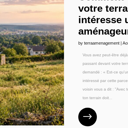
votre terra
intéresse 
aménageur
by
terraamenagement
|
Ao
Vous avez peut-être déjà 
passant devant votre ter
demandé : « Est-ce qu'u
intéressé par cette parce
voisin vous a dit : "Avec t
ton terrain doit...