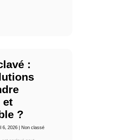
clavé :
lutions
ndre
 et
ble ?
il 6, 2026
|
Non classé