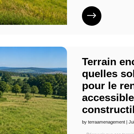
Terrain en
quelles so
pour le re
accessible
constructi
by
terraamenagement
|
Ju