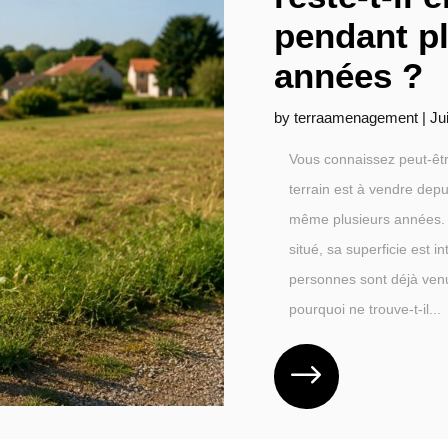
pendant p
années ?
by
terraamenagement
|
Ju
Vous connaissez peut-être
terrain est à vendre dep
même plusieurs années. P
situé, sa superficie est i
personnes sont déjà venue
pourquoi ne trouve-t-il...