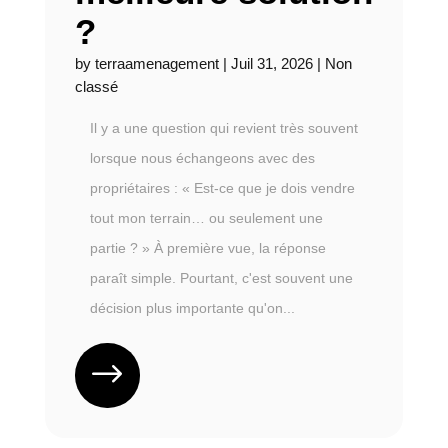
?
by
terraamenagement
|
Juil 31, 2026
|
Non
classé
Il y a une question qui revient très souvent
lorsque nous échangeons avec des
propriétaires : « Est-ce que je dois vendre
tout mon terrain… ou seulement une
partie ? » À première vue, la réponse
paraît simple. Pourtant, c'est souvent une
décision plus importante qu'on...