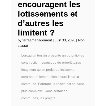
encouragent les
lotissements et
d’autres les
limitent ?
by
terraamenagement
|
Juin 30, 2026
|
Non
classé
Lorsqu'un terrain présente un potentiel de
construction, beaucoup de propriétaires
imaginent qu'un projet de lotissement
sera naturellement bien accueilli par la
commune. Pourtant, la réalité est souvent
plus complexe. Dans certaines
communes, les projets...