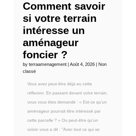
Comment savoir
si votre terrain
intéresse un
aménageur
foncier ?
by
terraamenagement
|
Août 4, 2026
|
Non
classé
Vous avez peut-être déjà eu cette
réflexion. En passant devant votre terrain,
vous vous êtes demandé : « Est-ce qu'un
aménageur pourrait être intéressé par
cette parcelle ? » Ou peut-être qu'un
voisin vous a dit : "Avec tout ce qui se