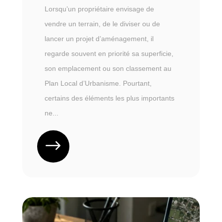
Lorsqu’un propriétaire envisage de
vendre un terrain, de le diviser ou de
lancer un projet d’aménagement, il
regarde souvent en priorité sa superficie,
son emplacement ou son classement au
Plan Local d’Urbanisme. Pourtant,
certains des éléments les plus importants
ne...