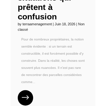
prêtent à
confusion
by
terraamenagement
|
Juin 18, 2026
|
Non
classé
Pour de nombreux propriétaires, la notion
semble évidente : si un terrain est
constructible, il est forcément possible d'y
construire. Dans la réalité, les choses sont
souvent plus nuancées. Il n'est pas rare
de rencontrer des parcelles considérées
comme...