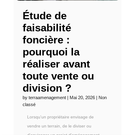
Étude de
faisabilité
foncière :
pourquoi la
réaliser avant
toute vente ou
division ?
by
terraamenagement
|
Mai 20, 2026
|
Non
classé
Lorsqu'un propriétaire envisage de
vendre un terrain, de le diviser ou