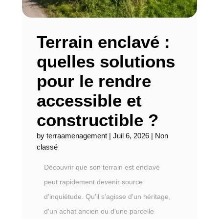
Terrain enclavé :
quelles solutions
pour le rendre
accessible et
constructible ?
by
terraamenagement
|
Juil 6, 2026
|
Non
classé
Découvrir que son terrain est enclavé
peut rapidement devenir source
d'inquiétude. Qu'il s'agisse d'un héritage,
d'un achat ancien ou d'une parcelle