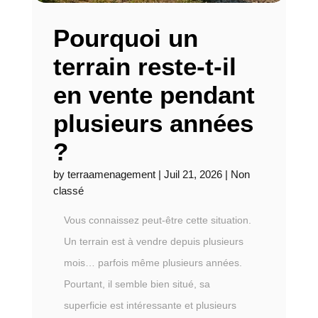
Pourquoi un
terrain reste-t-il
en vente pendant
plusieurs années
?
by
terraamenagement
|
Juil 21, 2026
|
Non
classé
Vous connaissez peut-être cette situation.
Un terrain est à vendre depuis plusieurs
mois… parfois même plusieurs années.
Pourtant, il semble bien situé, sa
superficie est intéressante et plusieurs