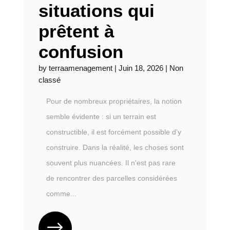
situations qui
prêtent à
confusion
by
terraamenagement
|
Juin 18, 2026
|
Non
classé
Pour de nombreux propriétaires, la notion
semble évidente : si un terrain est
constructible, il est forcément possible d'y
construire. Dans la réalité, les choses sont
souvent plus nuancées. Il n'est pas rare
de rencontrer des parcelles considérées
comme...