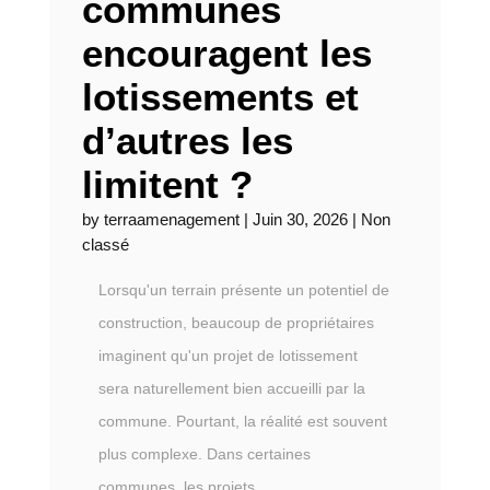
communes
encouragent les
lotissements et
d’autres les
limitent ?
by
terraamenagement
|
Juin 30, 2026
|
Non
classé
Lorsqu'un terrain présente un potentiel de
construction, beaucoup de propriétaires
imaginent qu'un projet de lotissement
sera naturellement bien accueilli par la
commune. Pourtant, la réalité est souvent
plus complexe. Dans certaines
communes, les projets...