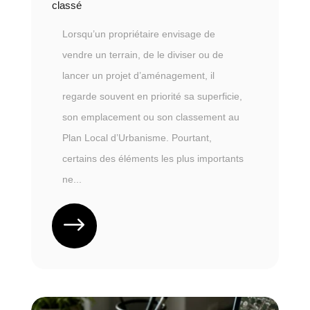
classé
Lorsqu’un propriétaire envisage de
vendre un terrain, de le diviser ou de
lancer un projet d’aménagement, il
regarde souvent en priorité sa superficie,
son emplacement ou son classement au
Plan Local d’Urbanisme. Pourtant,
certains des éléments les plus importants
ne...