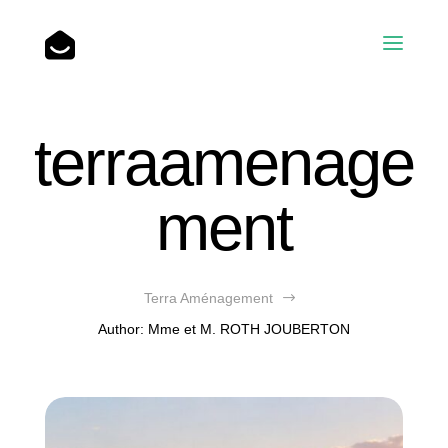
Accueil
terraamenage
Nos réalisations
ment
L’entreprise
Terra Aménagement
$
Blog
Author: Mme et M. ROTH JOUBERTON
Contact