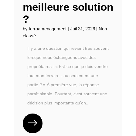
meilleure solution
?
by
terraamenagement
|
Juil 31, 2026
|
Non
classé
Il y a une question qui revient très souvent
lorsque nous échangeons avec des
propriétaires : « Est-ce que je dois vendre
tout mon terrain… ou seulement une
partie ? » À première vue, la réponse
paraît simple. Pourtant, c'est souvent une
décision plus importante qu'on...