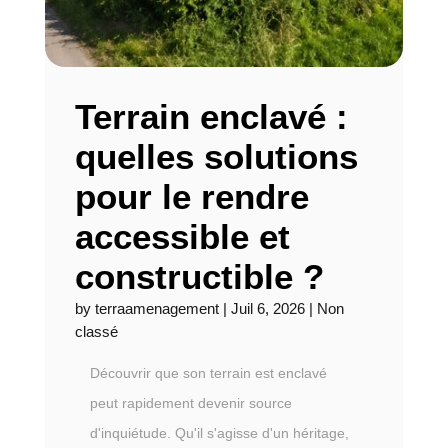
Terrain enclavé :
quelles solutions
pour le rendre
accessible et
constructible ?
by
terraamenagement
|
Juil 6, 2026
|
Non
classé
Découvrir que son terrain est enclavé
peut rapidement devenir source
d'inquiétude. Qu'il s'agisse d'un héritage,