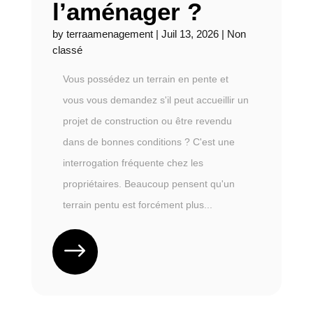
l’aménager ?
by
terraamenagement
|
Juil 13, 2026
|
Non
classé
Vous possédez un terrain en pente et
vous vous demandez s'il peut accueillir un
projet de construction ou être revendu
dans de bonnes conditions ? C'est une
interrogation fréquente chez les
propriétaires. Beaucoup pensent qu'un
terrain pentu est forcément plus...