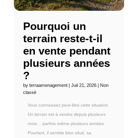
Pourquoi un
terrain reste-t-il
en vente pendant
plusieurs années
?
by
terraamenagement
|
Juil 21, 2026
|
Non
classé
Vous connaissez peut-être cette situation.
Un terrain est à vendre depuis plusieurs
mois… parfois même plusieurs années.
Pourtant, il semble bien situé, sa