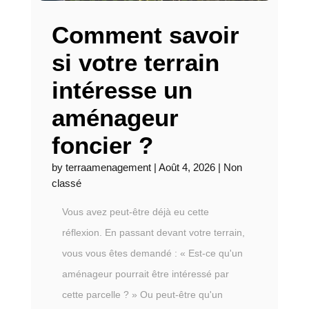
Comment savoir
si votre terrain
intéresse un
aménageur
foncier ?
by
terraamenagement
|
Août 4, 2026
|
Non
classé
Vous avez peut-être déjà eu cette
réflexion. En passant devant votre terrain,
vous vous êtes demandé : « Est-ce qu'un
aménageur pourrait être intéressé par
cette parcelle ? » Ou peut-être qu'un