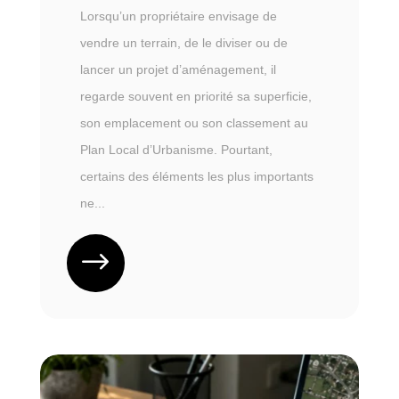
Lorsqu’un propriétaire envisage de
vendre un terrain, de le diviser ou de
lancer un projet d’aménagement, il
regarde souvent en priorité sa superficie,
son emplacement ou son classement au
Plan Local d’Urbanisme. Pourtant,
certains des éléments les plus importants
ne...