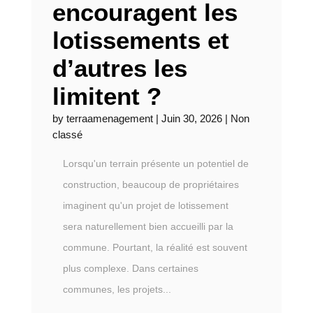
encouragent les
lotissements et
d’autres les
limitent ?
by
terraamenagement
|
Juin 30, 2026
|
Non
classé
Lorsqu'un terrain présente un potentiel de
construction, beaucoup de propriétaires
imaginent qu'un projet de lotissement
sera naturellement bien accueilli par la
commune. Pourtant, la réalité est souvent
plus complexe. Dans certaines
communes, les projets...