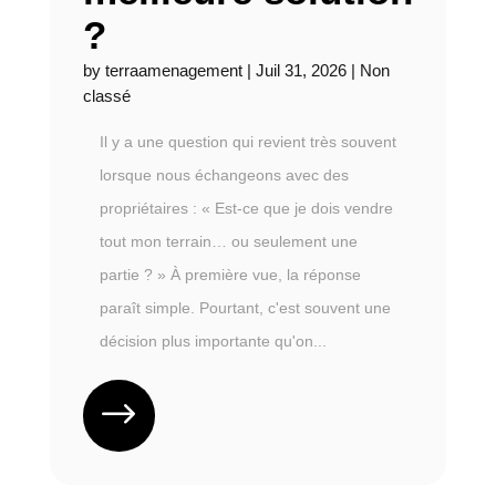
?
by
terraamenagement
|
Juil 31, 2026
|
Non
classé
Il y a une question qui revient très souvent
lorsque nous échangeons avec des
propriétaires : « Est-ce que je dois vendre
tout mon terrain… ou seulement une
partie ? » À première vue, la réponse
paraît simple. Pourtant, c'est souvent une
décision plus importante qu'on...