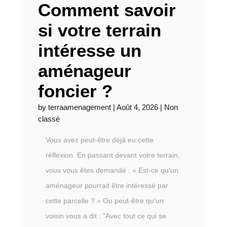
Comment savoir
si votre terrain
intéresse un
aménageur
foncier ?
by
terraamenagement
|
Août 4, 2026
|
Non
classé
Vous avez peut-être déjà eu cette
réflexion. En passant devant votre terrain,
vous vous êtes demandé : « Est-ce qu'un
aménageur pourrait être intéressé par
cette parcelle ? » Ou peut-être qu'un
voisin vous a dit : "Avec tout ce qui se