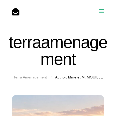
Accueil
terraamenage
Nos réalisations
ment
L’entreprise
Terra Aménagement
$
Author: Mme et M. MOUILLE
Blog
Contact