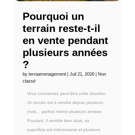
Pourquoi un
terrain reste-t-il
en vente pendant
plusieurs années
?
by
terraamenagement
|
Juil 21, 2026
|
Non
classé
Vous connaissez peut-être cette situation.
Un terrain est à vendre depuis plusieurs
mois… parfois même plusieurs années.
Pourtant, il semble bien situé, sa
superficie est intéressante et plusieurs