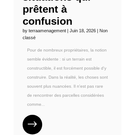
prêtent à
confusion
by
terraamenagement
|
Juin 18, 2026
|
Non
classé
Pour de nombreux propriétaires, la notion
semble évidente : si un terrain est
constructible, il est forcément possible d'y
construire. Dans la réalité, les choses sont
souvent plus nuancées. Il n'est pas rare
de rencontrer des parcelles considérées
comme...