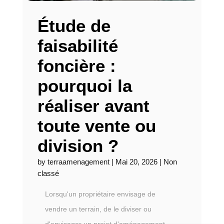
Étude de
faisabilité
foncière :
pourquoi la
réaliser avant
toute vente ou
division ?
by
terraamenagement
|
Mai 20, 2026
|
Non
classé
Lorsqu'un propriétaire envisage de
vendre un terrain, de le diviser ou