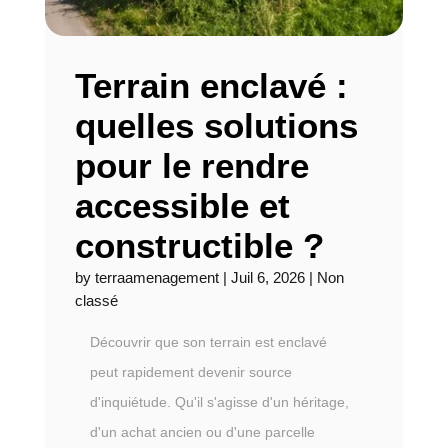
Terrain enclavé :
quelles solutions
pour le rendre
accessible et
constructible ?
by
terraamenagement
|
Juil 6, 2026
|
Non
classé
Découvrir que son terrain est enclavé
peut rapidement devenir source
d'inquiétude. Qu'il s'agisse d'un héritage,
d'un achat ancien ou d'une parcelle