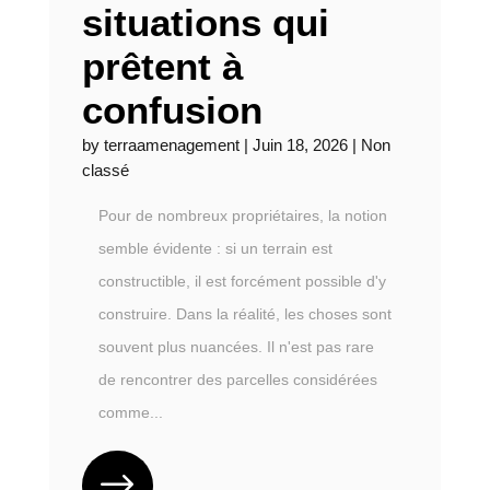
situations qui
prêtent à
confusion
by
terraamenagement
|
Juin 18, 2026
|
Non
classé
Pour de nombreux propriétaires, la notion
semble évidente : si un terrain est
constructible, il est forcément possible d'y
construire. Dans la réalité, les choses sont
souvent plus nuancées. Il n'est pas rare
de rencontrer des parcelles considérées
comme...