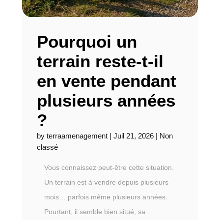
Pourquoi un
terrain reste-t-il
en vente pendant
plusieurs années
?
by
terraamenagement
|
Juil 21, 2026
|
Non
classé
Vous connaissez peut-être cette situation.
Un terrain est à vendre depuis plusieurs
mois… parfois même plusieurs années.
Pourtant, il semble bien situé, sa