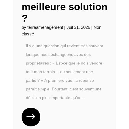
meilleure solution
?
by
terraamenagement
|
Juil 31, 2026
|
Non
classé
Il y a une question qui revient très souvent
lorsque nous échangeons avec des
propriétaires : « Est-ce que je dois vendre
tout mon terrain… ou seulement une
partie ? » À première vue, la réponse
paraît simple. Pourtant, c'est souvent une
décision plus importante qu'on...