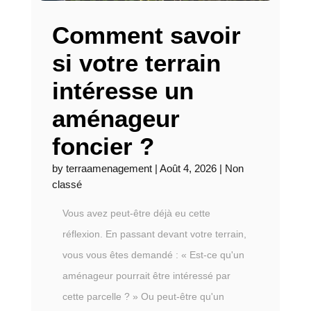
Comment savoir
si votre terrain
intéresse un
aménageur
foncier ?
by
terraamenagement
|
Août 4, 2026
|
Non
classé
Vous avez peut-être déjà eu cette
réflexion. En passant devant votre terrain,
vous vous êtes demandé : « Est-ce qu'un
aménageur pourrait être intéressé par
cette parcelle ? » Ou peut-être qu'un