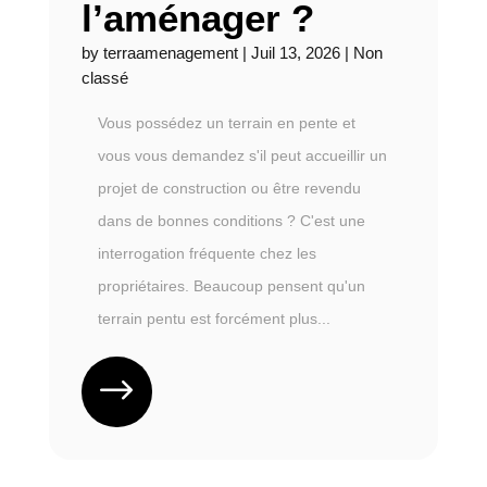
l’aménager ?
by
terraamenagement
|
Juil 13, 2026
|
Non
classé
Vous possédez un terrain en pente et
vous vous demandez s'il peut accueillir un
projet de construction ou être revendu
dans de bonnes conditions ? C'est une
interrogation fréquente chez les
propriétaires. Beaucoup pensent qu'un
terrain pentu est forcément plus...