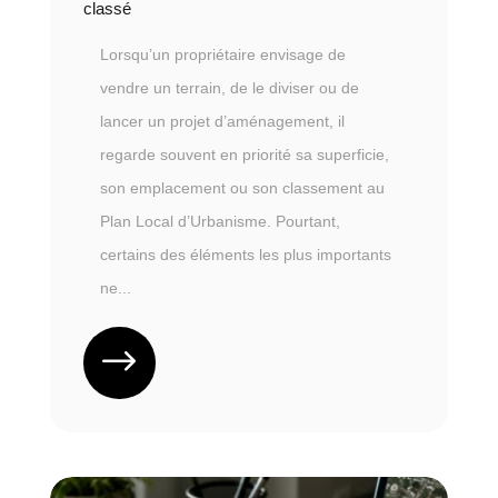
classé
Lorsqu’un propriétaire envisage de
vendre un terrain, de le diviser ou de
lancer un projet d’aménagement, il
regarde souvent en priorité sa superficie,
son emplacement ou son classement au
Plan Local d’Urbanisme. Pourtant,
certains des éléments les plus importants
ne...