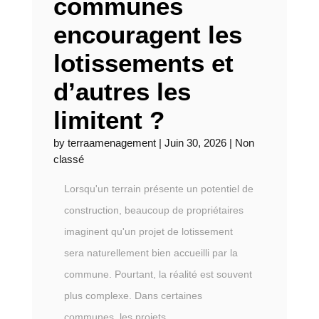
communes
encouragent les
lotissements et
d’autres les
limitent ?
by
terraamenagement
|
Juin 30, 2026
|
Non
classé
Lorsqu'un terrain présente un potentiel de
construction, beaucoup de propriétaires
imaginent qu'un projet de lotissement
sera naturellement bien accueilli par la
commune. Pourtant, la réalité est souvent
plus complexe. Dans certaines
communes, les projets...