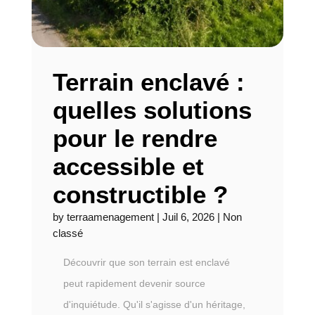
Terrain enclavé :
quelles solutions
pour le rendre
accessible et
constructible ?
by
terraamenagement
|
Juil 6, 2026
|
Non
classé
Découvrir que son terrain est enclavé
peut rapidement devenir source
d'inquiétude. Qu'il s'agisse d'un héritage,