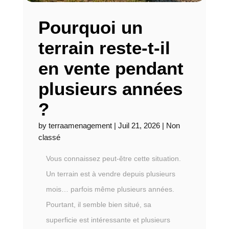
Pourquoi un
terrain reste-t-il
en vente pendant
plusieurs années
?
by
terraamenagement
|
Juil 21, 2026
|
Non
classé
Vous connaissez peut-être cette situation.
Un terrain est à vendre depuis plusieurs
mois… parfois même plusieurs années.
Pourtant, il semble bien situé, sa
superficie est intéressante et plusieurs