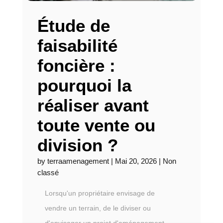
Étude de
faisabilité
foncière :
pourquoi la
réaliser avant
toute vente ou
division ?
by
terraamenagement
|
Mai 20, 2026
|
Non
classé
Lorsqu'un propriétaire envisage de
vendre un terrain, de le diviser ou