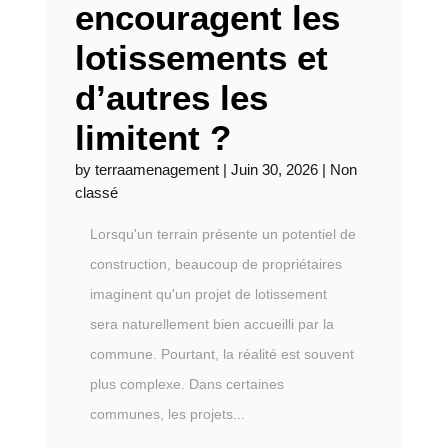
encouragent les
lotissements et
d’autres les
limitent ?
by
terraamenagement
|
Juin 30, 2026
|
Non
classé
Lorsqu'un terrain présente un potentiel de
construction, beaucoup de propriétaires
imaginent qu'un projet de lotissement
sera naturellement bien accueilli par la
commune. Pourtant, la réalité est souvent
plus complexe. Dans certaines
communes, les projets...