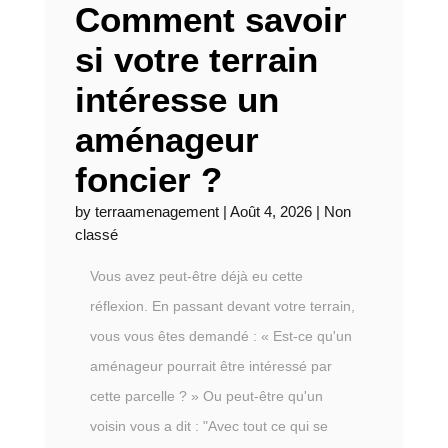
Comment savoir
si votre terrain
intéresse un
aménageur
foncier ?
by
terraamenagement
|
Août 4, 2026
|
Non
classé
Vous avez peut-être déjà eu cette
réflexion. En passant devant votre terrain,
vous vous êtes demandé : « Est-ce qu'un
aménageur pourrait être intéressé par
cette parcelle ? » Ou peut-être qu'un
voisin vous a dit : "Avec tout ce qui se