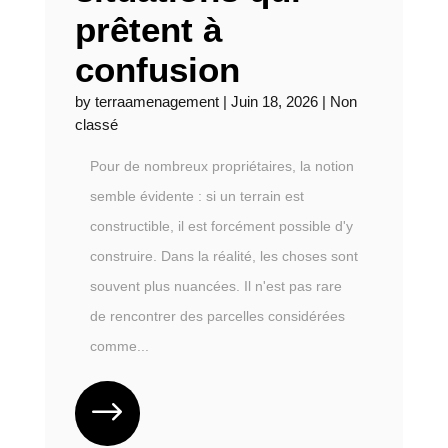
prêtent à
confusion
by
terraamenagement
|
Juin 18, 2026
|
Non
classé
Pour de nombreux propriétaires, la notion
semble évidente : si un terrain est
constructible, il est forcément possible d'y
construire. Dans la réalité, les choses sont
souvent plus nuancées. Il n'est pas rare
de rencontrer des parcelles considérées
comme...