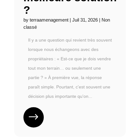
?
by
terraamenagement
|
Juil 31, 2026
|
Non
classé
Il y a une question qui revient très souvent
lorsque nous échangeons avec des
propriétaires : « Est-ce que je dois vendre
tout mon terrain… ou seulement une
partie ? » À première vue, la réponse
paraît simple. Pourtant, c'est souvent une
décision plus importante qu'on...