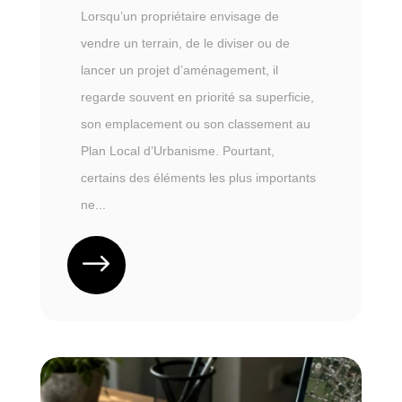
Lorsqu’un propriétaire envisage de
vendre un terrain, de le diviser ou de
lancer un projet d’aménagement, il
regarde souvent en priorité sa superficie,
son emplacement ou son classement au
Plan Local d’Urbanisme. Pourtant,
certains des éléments les plus importants
ne...