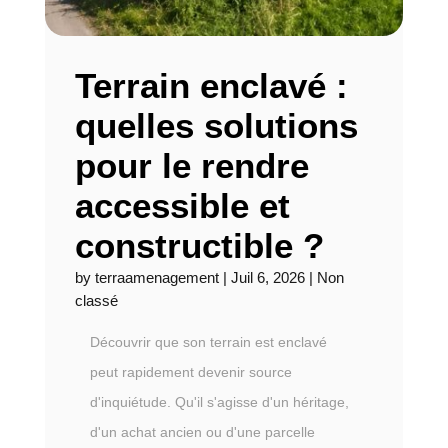
Terrain enclavé :
quelles solutions
pour le rendre
accessible et
constructible ?
by
terraamenagement
|
Juil 6, 2026
|
Non
classé
Découvrir que son terrain est enclavé
peut rapidement devenir source
d'inquiétude. Qu'il s'agisse d'un héritage,
d'un achat ancien ou d'une parcelle